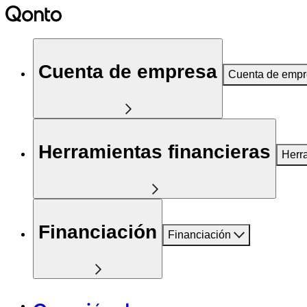
Cuenta de empresa
Cuenta de emp
Herramientas financieras
Herr
Financiación
Financiación