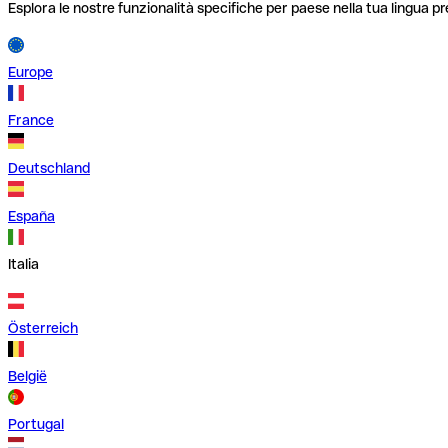
Esplora le nostre funzionalità specifiche per paese nella tua lingua pr
Europe
France
Deutschland
España
Italia
Österreich
België
Portugal