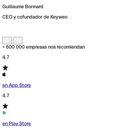
ayudará a encontrar o comprobar el código SWIFT antes
Guillaume Bonnard
de enviar tu transferencia.
CEO y cofundador de Keyweo
S
+ 600 000 empresas nos recomiendan
4.7
en App Store
4.7
en Play Store