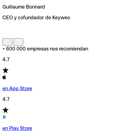
ayudará a encontrar o comprobar el código SWIFT antes
Guillaume Bonnard
de enviar tu transferencia.
CEO y cofundador de Keyweo
S
+ 600 000 empresas nos recomiendan
4.7
en App Store
4.7
en Play Store