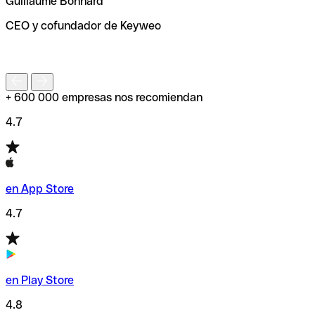
Guillaume Bonnard
de enviar tu transferencia.
CEO y cofundador de Keyweo
S
+ 600 000 empresas nos recomiendan
4.7
en App Store
4.7
en Play Store
4.8