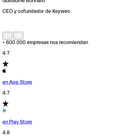
Guillaume Bonnard
de enviar tu transferencia.
CEO y cofundador de Keyweo
S
+ 600 000 empresas nos recomiendan
4.7
en App Store
4.7
en Play Store
4.8