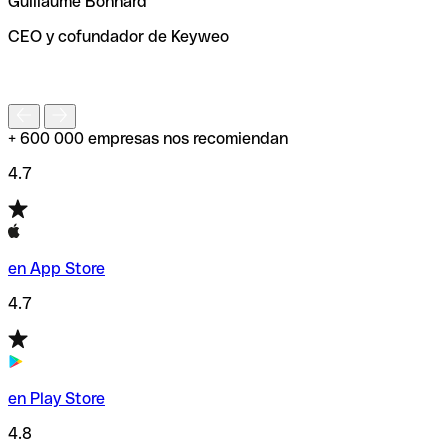
Guillaume Bonnard
de enviar tu transferencia.
CEO y cofundador de Keyweo
S
+ 600 000 empresas nos recomiendan
4.7
en App Store
4.7
en Play Store
4.8