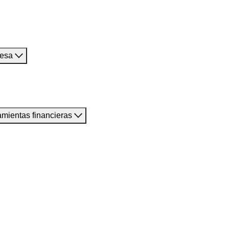
resa
amientas financieras