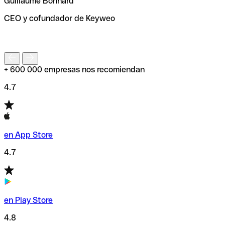
Guillaume Bonnard
de enviar tu transferencia.
CEO y cofundador de Keyweo
S
+ 600 000 empresas nos recomiendan
4.7
en App Store
4.7
en Play Store
4.8