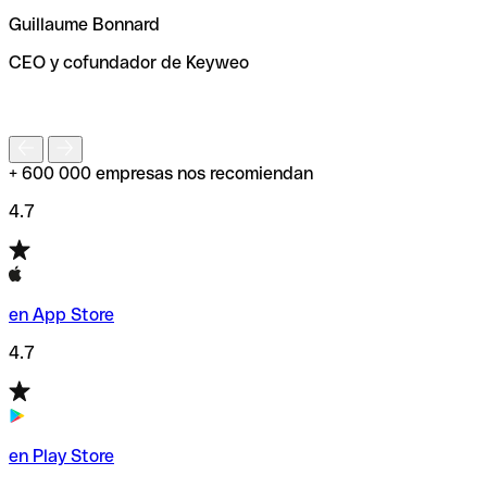
ayudará a encontrar o comprobar el código SWIFT antes
Guillaume Bonnard
de enviar tu transferencia.
CEO y cofundador de Keyweo
S
+ 600 000 empresas nos recomiendan
4.7
en App Store
4.7
en Play Store