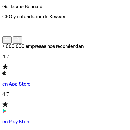
ayudará a encontrar o comprobar el código SWIFT antes
Guillaume Bonnard
de enviar tu transferencia.
CEO y cofundador de Keyweo
S
+ 600 000 empresas nos recomiendan
4.7
en App Store
4.7
en Play Store