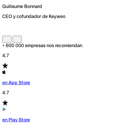
ayudará a encontrar o comprobar el código SWIFT antes
Guillaume Bonnard
de enviar tu transferencia.
CEO y cofundador de Keyweo
S
+ 600 000 empresas nos recomiendan
4.7
en App Store
4.7
en Play Store