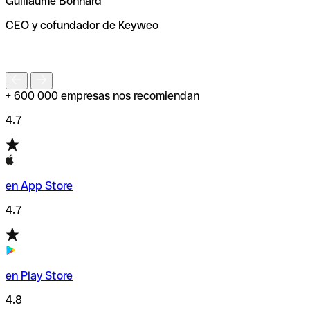
Guillaume Bonnard
de enviar tu transferencia.
CEO y cofundador de Keyweo
S
+ 600 000 empresas nos recomiendan
4.7
en App Store
4.7
en Play Store
4.8