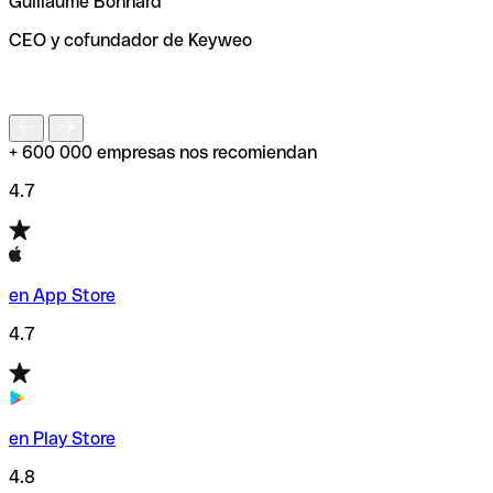
Guillaume Bonnard
de enviar tu transferencia.
CEO y cofundador de Keyweo
S
+ 600 000 empresas nos recomiendan
4.7
en App Store
4.7
en Play Store
4.8