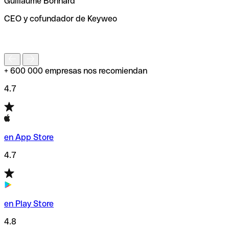
Guillaume Bonnard
de enviar tu transferencia.
CEO y cofundador de Keyweo
S
+ 600 000 empresas nos recomiendan
4.7
en App Store
4.7
en Play Store
4.8