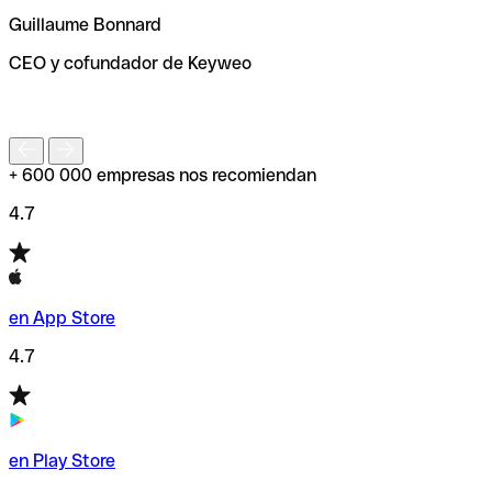
ayudará a encontrar o comprobar el código SWIFT antes
Guillaume Bonnard
de enviar tu transferencia.
CEO y cofundador de Keyweo
S
+ 600 000 empresas nos recomiendan
4.7
en App Store
4.7
en Play Store