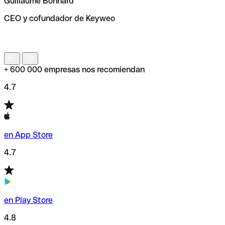
Guillaume Bonnard
de enviar tu transferencia.
CEO y cofundador de Keyweo
S
+ 600 000 empresas nos recomiendan
4.7
en App Store
4.7
en Play Store
4.8