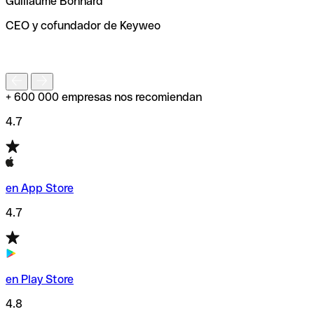
Guillaume Bonnard
de enviar tu transferencia.
CEO y cofundador de Keyweo
S
+ 600 000 empresas nos recomiendan
4.7
en App Store
4.7
en Play Store
4.8