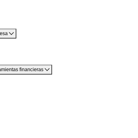
resa
amientas financieras