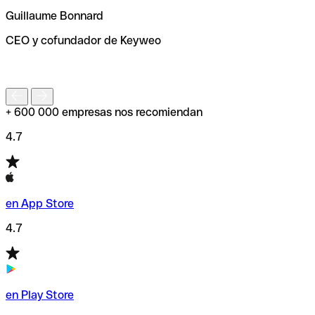
ayudará a encontrar o comprobar el código SWIFT antes
Guillaume Bonnard
de enviar tu transferencia.
CEO y cofundador de Keyweo
S
+ 600 000 empresas nos recomiendan
4.7
en App Store
4.7
en Play Store