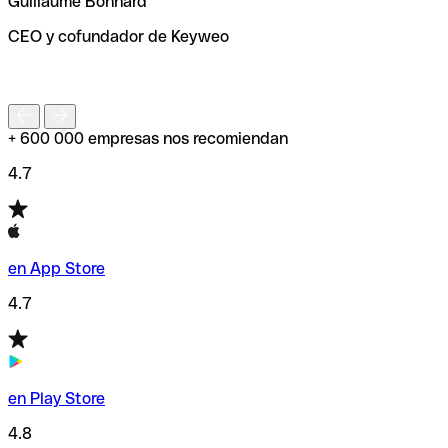
Guillaume Bonnard
de enviar tu transferencia.
CEO y cofundador de Keyweo
S
+ 600 000 empresas nos recomiendan
4.7
en App Store
4.7
en Play Store
4.8