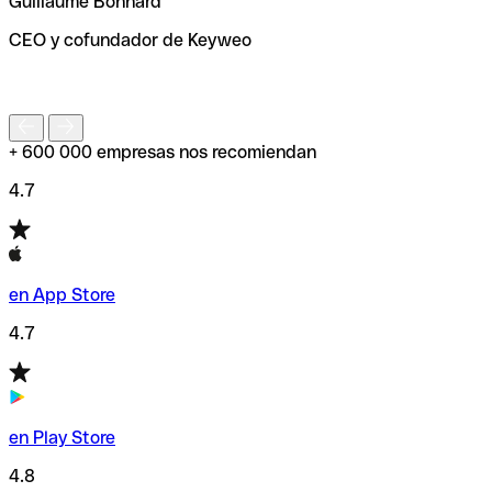
Guillaume Bonnard
de enviar tu transferencia.
CEO y cofundador de Keyweo
S
+ 600 000 empresas nos recomiendan
4.7
en App Store
4.7
en Play Store
4.8