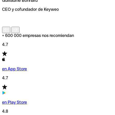
Guillaume Bonnard
de enviar tu transferencia.
CEO y cofundador de Keyweo
S
+ 600 000 empresas nos recomiendan
4.7
en App Store
4.7
en Play Store
4.8