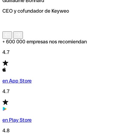
Guillaume Bonnard
de enviar tu transferencia.
CEO y cofundador de Keyweo
S
+ 600 000 empresas nos recomiendan
4.7
en App Store
4.7
en Play Store
4.8