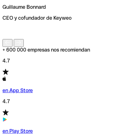
ayudará a encontrar o comprobar el código SWIFT antes
Guillaume Bonnard
de enviar tu transferencia.
CEO y cofundador de Keyweo
S
+ 600 000 empresas nos recomiendan
4.7
en App Store
4.7
en Play Store