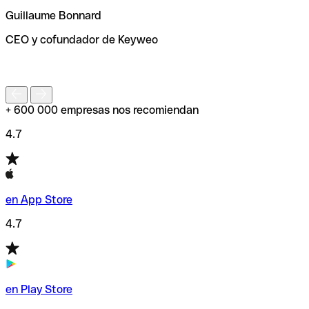
ayudará a encontrar o comprobar el código SWIFT antes
Guillaume Bonnard
de enviar tu transferencia.
CEO y cofundador de Keyweo
S
+ 600 000 empresas nos recomiendan
4.7
en App Store
4.7
en Play Store