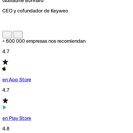
Guillaume Bonnard
de enviar tu transferencia.
CEO y cofundador de Keyweo
S
+ 600 000 empresas nos recomiendan
4.7
en App Store
4.7
en Play Store
4.8