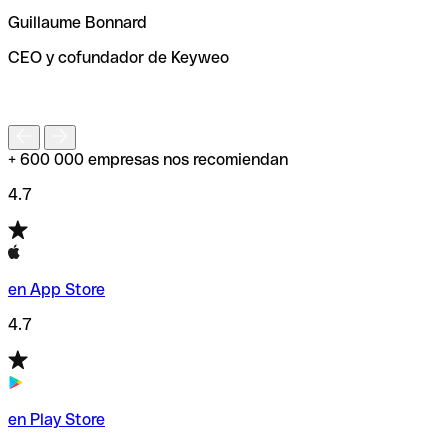
ayudará a encontrar o comprobar el código SWIFT antes
Guillaume Bonnard
de enviar tu transferencia.
CEO y cofundador de Keyweo
S
+ 600 000 empresas nos recomiendan
4.7
en App Store
4.7
en Play Store