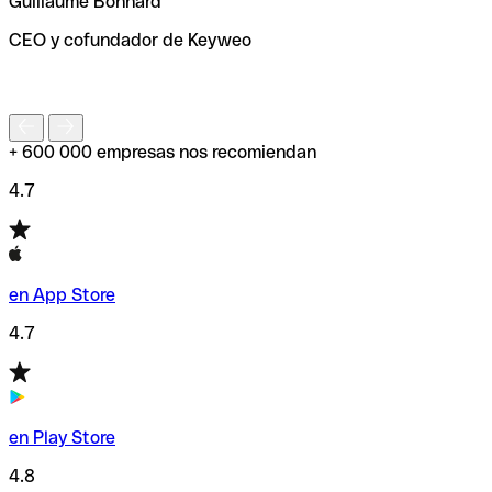
Guillaume Bonnard
de enviar tu transferencia.
CEO y cofundador de Keyweo
S
+ 600 000 empresas nos recomiendan
4.7
en App Store
4.7
en Play Store
4.8