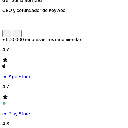
Guillaume Bonnard
de enviar tu transferencia.
CEO y cofundador de Keyweo
S
+ 600 000 empresas nos recomiendan
4.7
en App Store
4.7
en Play Store
4.8