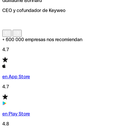
Guillaume Bonnard
de enviar tu transferencia.
CEO y cofundador de Keyweo
S
+ 600 000 empresas nos recomiendan
4.7
en App Store
4.7
en Play Store
4.8