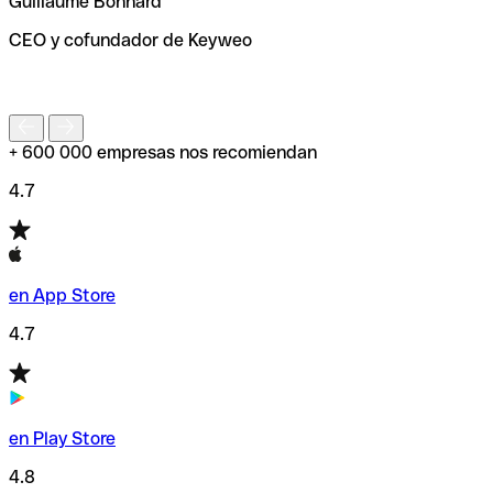
Guillaume Bonnard
de enviar tu transferencia.
CEO y cofundador de Keyweo
S
+ 600 000 empresas nos recomiendan
4.7
en App Store
4.7
en Play Store
4.8