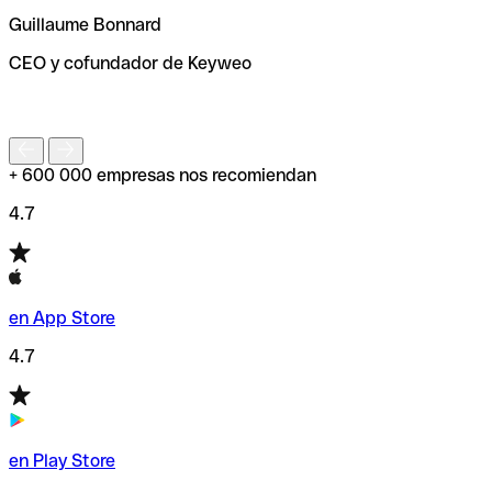
ayudará a encontrar o comprobar el código SWIFT antes
Guillaume Bonnard
de enviar tu transferencia.
CEO y cofundador de Keyweo
S
+ 600 000 empresas nos recomiendan
4.7
en App Store
4.7
en Play Store