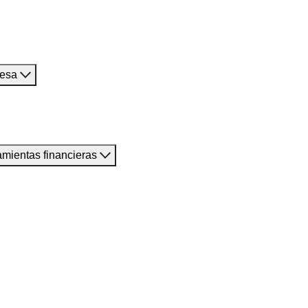
resa
amientas financieras