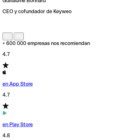
Guillaume Bonnard
de enviar tu transferencia.
CEO y cofundador de Keyweo
S
+ 600 000 empresas nos recomiendan
4.7
en App Store
4.7
en Play Store
4.8