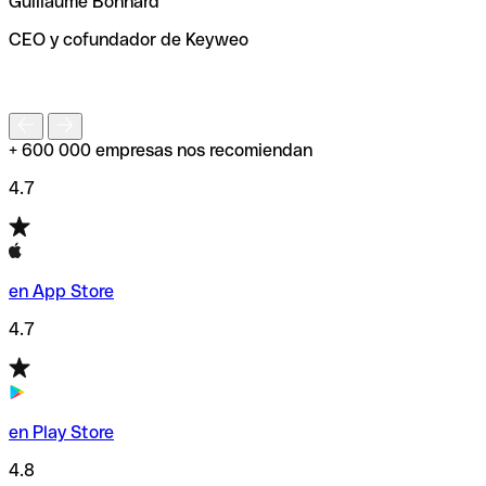
Guillaume Bonnard
de enviar tu transferencia.
CEO y cofundador de Keyweo
S
+ 600 000 empresas nos recomiendan
4.7
en App Store
4.7
en Play Store
4.8