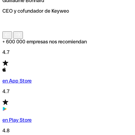
Guillaume Bonnard
de enviar tu transferencia.
CEO y cofundador de Keyweo
S
+ 600 000 empresas nos recomiendan
4.7
en App Store
4.7
en Play Store
4.8