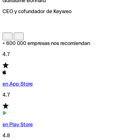
Guillaume Bonnard
de enviar tu transferencia.
CEO y cofundador de Keyweo
S
+ 600 000 empresas nos recomiendan
4.7
en App Store
4.7
en Play Store
4.8