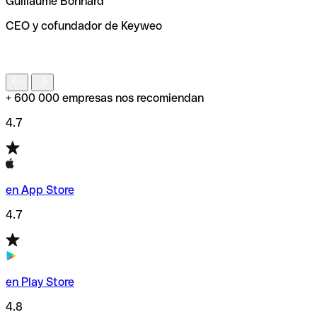
Guillaume Bonnard
de enviar tu transferencia.
CEO y cofundador de Keyweo
S
+ 600 000 empresas nos recomiendan
4.7
en App Store
4.7
en Play Store
4.8