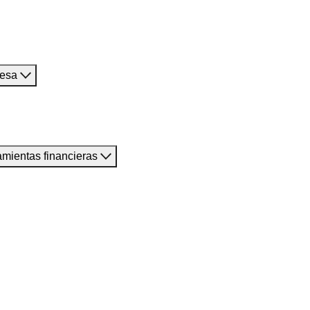
resa
amientas financieras