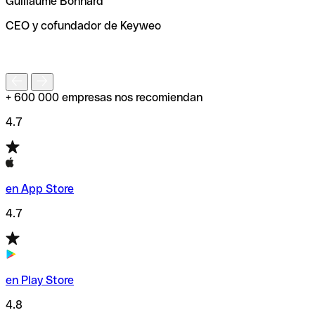
Guillaume Bonnard
de enviar tu transferencia.
CEO y cofundador de Keyweo
S
+ 600 000 empresas nos recomiendan
4.7
en App Store
4.7
en Play Store
4.8