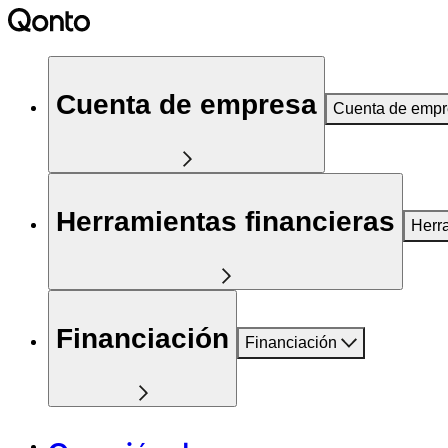
Cuenta de empresa
Cuenta de emp
Herramientas financieras
Herr
Financiación
Financiación