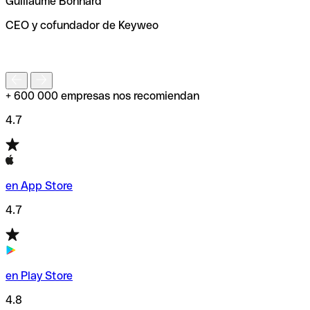
Guillaume Bonnard
de enviar tu transferencia.
CEO y cofundador de Keyweo
S
+ 600 000 empresas nos recomiendan
4.7
en App Store
4.7
en Play Store
4.8