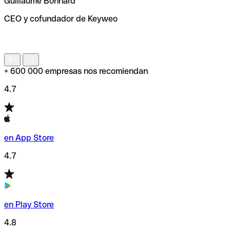
Guillaume Bonnard
de enviar tu transferencia.
CEO y cofundador de Keyweo
S
+ 600 000 empresas nos recomiendan
4.7
en App Store
4.7
en Play Store
4.8