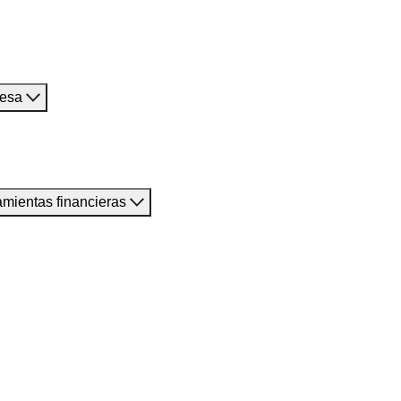
resa
amientas financieras