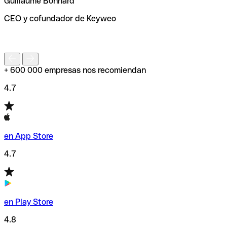
Guillaume Bonnard
de enviar tu transferencia.
CEO y cofundador de Keyweo
S
+ 600 000 empresas nos recomiendan
4.7
en App Store
4.7
en Play Store
4.8