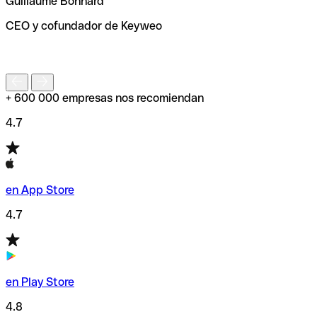
Guillaume Bonnard
de enviar tu transferencia.
CEO y cofundador de Keyweo
S
+ 600 000 empresas nos recomiendan
4.7
en App Store
4.7
en Play Store
4.8