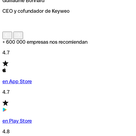
Guillaume Bonnard
de enviar tu transferencia.
CEO y cofundador de Keyweo
S
+ 600 000 empresas nos recomiendan
4.7
en App Store
4.7
en Play Store
4.8