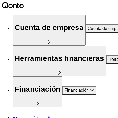
Cuenta de empresa
Cuenta de emp
Herramientas financieras
Herr
Financiación
Financiación