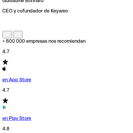
Guillaume Bonnard
de enviar tu transferencia.
CEO y cofundador de Keyweo
S
+ 600 000 empresas nos recomiendan
4.7
en App Store
4.7
en Play Store
4.8